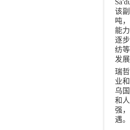
Sa
该副
吨，
能力
逐步
纺等
发展
瑞哲
业和
乌国
和人
强，
遇。