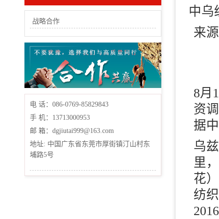
中乌
战略合作
来源
8月
电 话：086-0769-85829843
资调
手 机：13713000953
据中
邮 箱：dgjiutai999@163.com
乌兹
地址: 中国广东省东莞市厚街镇汀山村东
埔路5号
里，
花）
纺织
20