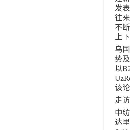
发表
往来
不断
上下
乌国
势及
以B
Uz
该论
走访
中纺
达里