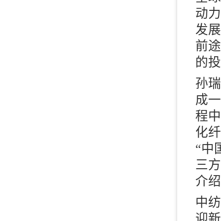
动力
发展
前途
的投
孙瑞
成一
程中
化纤
“中
三方
介绍
中纺
迎新