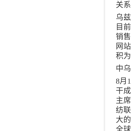
关系
乌兹
目前
销售
网站
积为
中乌
8月
干成
主席
纺联
大的
全球