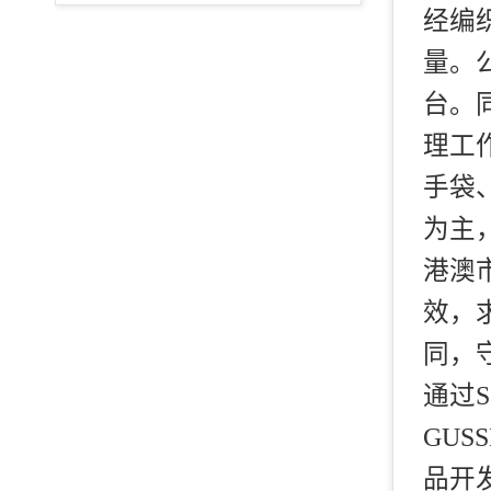
经编
量。
台。
理工
手袋
为主
港澳
效，
同，
通过
GUS
品开