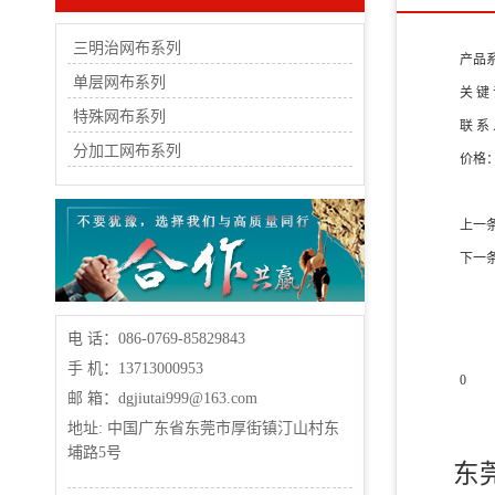
三明治网布系列
产品
单层网布系列
关 键
特殊网布系列
联 系
分加工网布系列
价格
上一
下一
电 话：086-0769-85829843
手 机：13713000953
0
邮 箱：dgjiutai999@163.com
产品
地址: 中国广东省东莞市厚街镇汀山村东
埔路5号
东